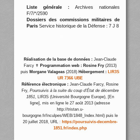
Liste générale :
Archives nationales
F/7/*/2590
Dossiers des commissions militaires de
Paris
Service historique de la Défense : 7 J 8
Réalisation de la base de données :
Jean-Claude
Farcy ✝
Programmation web :
Rosine Fry
(2013)
puis
Morgane Valageas
(2018)
Hébergement :
LIR3S
UR 7366 UBE
Référence électronique :
Jean-Claude Farcy, Rosine
Fry,
Poursuivis à la suite du coup d’État de décembre
1851
, LIR3S (Université Bourgogne Europe), [En
ligne], mis en ligne le 27 août 2013 (adresse
http://tristan.u-
bourgogne.fr/Inculpes/WEB/1848_Index.html) puis le
20 juillet 2018, URL :
https://poursuivis-decembre-
1851.fr/index.php