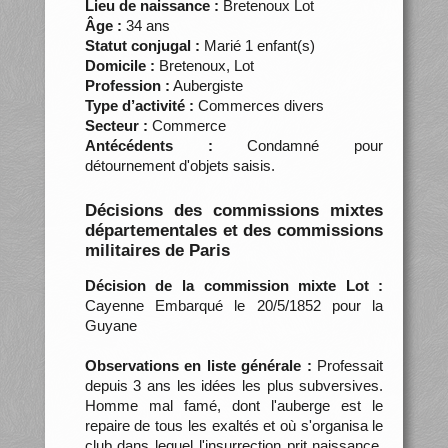
Lieu de naissance :
Bretenoux Lot
Âge :
34 ans
Statut conjugal :
Marié 1 enfant(s)
Domicile :
Bretenoux, Lot
Profession :
Aubergiste
Type d’activité :
Commerces divers
Secteur :
Commerce
Antécédents :
Condamné pour
détournement d'objets saisis.
Décisions des commissions mixtes
départementales et des commissions
militaires de Paris
Décision de la commission mixte Lot :
Cayenne Embarqué le 20/5/1852 pour la
Guyane
Observations en liste générale :
Professait
depuis 3 ans les idées les plus subversives.
Homme mal famé, dont l'auberge est le
repaire de tous les exaltés et où s'organisa le
club dans lequel l'insurrection prit naissance.