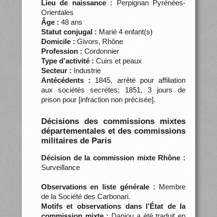
Lieu de naissance :
Perpignan Pyrénées-
Orientales
Âge :
48 ans
Statut conjugal :
Marié 4 enfant(s)
Domicile :
Givors, Rhône
Profession :
Cordonnier
Type d’activité :
Cuirs et peaux
Secteur :
Industrie
Antécédents :
1845, arrêté pour affiliation
aux sociétés secrètes; 1851, 3 jours de
prison pour [infraction non précisée].
Décisions des commissions mixtes
départementales et des commissions
militaires de Paris
Décision de la commission mixte Rhône :
Surveillance
Observations en liste générale :
Membre
de la Société des Carbonari.
Motifs et observations dans l’État de la
commission mixte :
Danjou a été traduit en