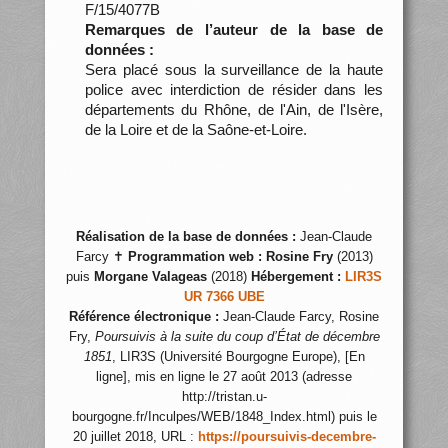
F/15/4077B
Remarques de l’auteur de la base de
données :
Sera placé sous la surveillance de la haute
police avec interdiction de résider dans les
départements du Rhône, de l'Ain, de l'Isère,
de la Loire et de la Saône-et-Loire.
Réalisation de la base de données :
Jean-Claude
Farcy ✝
Programmation web :
Rosine Fry
(2013)
puis
Morgane Valageas
(2018)
Hébergement :
LIR3S
UR 7366 UBE
Référence électronique :
Jean-Claude Farcy, Rosine
Fry,
Poursuivis à la suite du coup d’État de décembre
1851
, LIR3S (Université Bourgogne Europe), [En
ligne], mis en ligne le 27 août 2013 (adresse
http://tristan.u-
bourgogne.fr/Inculpes/WEB/1848_Index.html) puis le
20 juillet 2018, URL :
https://poursuivis-decembre-