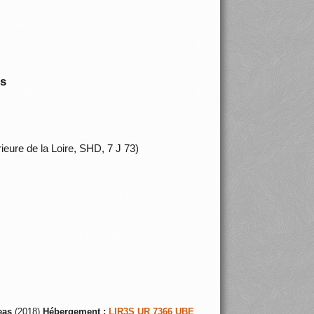
is
eure de la Loire, SHD, 7 J 73)
eas
(2018)
Hébergement :
LIR3S UR 7366 UBE