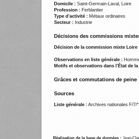
Domicile :
Saint-Germain-Laval, Loire
Profession :
Ferblantier
Type d’activité :
Métaux ordinaires
Secteur :
Industrie
Décisions des commissions mixtes
Décision de la commission mixte Loire 
Observations en liste générale :
Homme 
Motifs et observations dans l’État de l
Grâces et commutations de peine
Sources
Liste générale :
Archives nationales F/7/
Réalisation de la base de données :
Jean-Cla