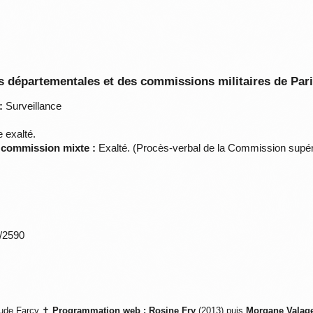
 départementales et des commissions militaires de Par
:
Surveillance
exalté.
a commission mixte :
Exalté. (Procès-verbal de la Commission supéri
*/2590
ude Farcy ✝
Programmation web :
Rosine Fry
(2013) puis
Morgane Valag