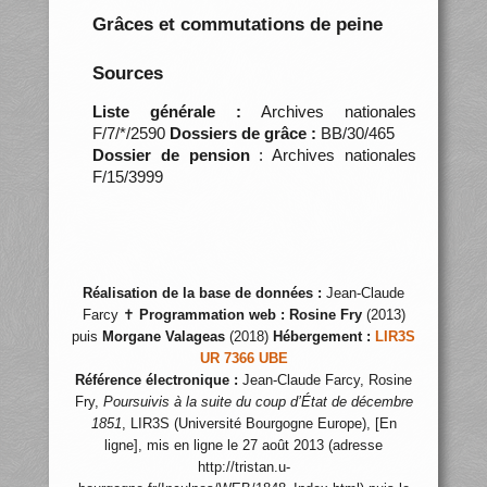
Grâces et commutations de peine
Sources
Liste générale :
Archives nationales
F/7/*/2590
Dossiers de grâce :
BB/30/465
Dossier de pension
: Archives nationales
F/15/3999
Réalisation de la base de données :
Jean-Claude
Farcy ✝
Programmation web :
Rosine Fry
(2013)
puis
Morgane Valageas
(2018)
Hébergement :
LIR3S
UR 7366 UBE
Référence électronique :
Jean-Claude Farcy, Rosine
Fry,
Poursuivis à la suite du coup d’État de décembre
1851
, LIR3S (Université Bourgogne Europe), [En
ligne], mis en ligne le 27 août 2013 (adresse
http://tristan.u-