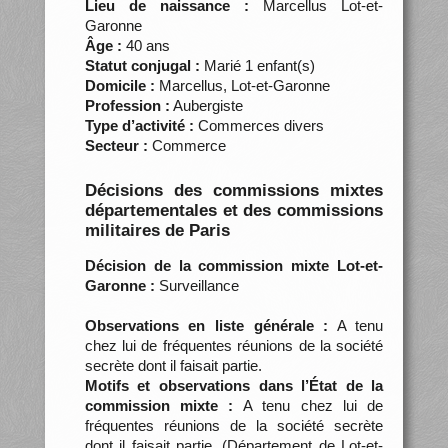
Lieu de naissance :
Marcellus Lot-et-
Garonne
Âge :
40 ans
Statut conjugal :
Marié 1 enfant(s)
Domicile :
Marcellus, Lot-et-Garonne
Profession :
Aubergiste
Type d’activité :
Commerces divers
Secteur :
Commerce
Décisions des commissions mixtes
départementales et des commissions
militaires de Paris
Décision de la commission mixte Lot-et-
Garonne :
Surveillance
Observations en liste générale :
A tenu
chez lui de fréquentes réunions de la société
secrète dont il faisait partie.
Motifs et observations dans l’État de la
commission mixte :
A tenu chez lui de
fréquentes réunions de la société secrète
dont il faisait partie. (Département de Lot-et-