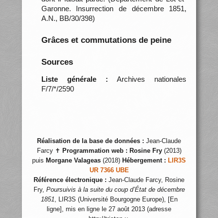
Garonne. Insurrection de décembre 1851,
A.N., BB/30/398)
Grâces et commutations de peine
Sources
Liste générale :
Archives nationales
F/7/*/2590
Réalisation de la base de données :
Jean-Claude
Farcy ✝
Programmation web :
Rosine Fry
(2013)
puis
Morgane Valageas
(2018)
Hébergement :
LIR3S
UR 7366 UBE
Référence électronique :
Jean-Claude Farcy, Rosine
Fry,
Poursuivis à la suite du coup d’État de décembre
1851
, LIR3S (Université Bourgogne Europe), [En
ligne], mis en ligne le 27 août 2013 (adresse