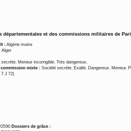
 départementales et des commissions militaires de Par
t :
Algérie moins
:
Alger
 secrète. Meneur incorrigible. Très dangereux.
a commission mixte :
Société secrète. Exalté. Dangereux. Meneur. Pou
 7 J 72)
*/2590
Dossiers de grâce :