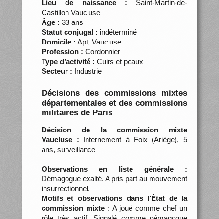
Lieu de naissance :
Saint-Martin-de-
Castillon Vaucluse
Âge :
33 ans
Statut conjugal :
indéterminé
Domicile :
Apt, Vaucluse
Profession :
Cordonnier
Type d’activité :
Cuirs et peaux
Secteur :
Industrie
Décisions des commissions mixtes
départementales et des commissions
militaires de Paris
Décision de la commission mixte
Vaucluse :
Internement à Foix (Ariège), 5
ans, surveillance
Observations en liste générale :
Démagogue exalté. A pris part au mouvement
insurrectionnel.
Motifs et observations dans l’État de la
commission mixte :
A joué comme chef un
rôle très actif. Signalé comme démagogue