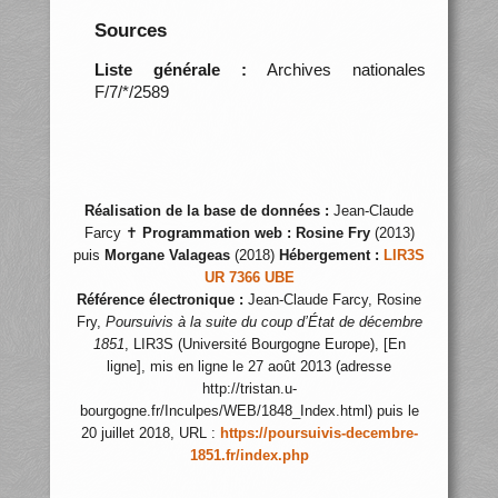
Sources
Liste générale :
Archives nationales
F/7/*/2589
Réalisation de la base de données :
Jean-Claude
Farcy ✝
Programmation web :
Rosine Fry
(2013)
puis
Morgane Valageas
(2018)
Hébergement :
LIR3S
UR 7366 UBE
Référence électronique :
Jean-Claude Farcy, Rosine
Fry,
Poursuivis à la suite du coup d’État de décembre
1851
, LIR3S (Université Bourgogne Europe), [En
ligne], mis en ligne le 27 août 2013 (adresse
http://tristan.u-
bourgogne.fr/Inculpes/WEB/1848_Index.html) puis le
20 juillet 2018, URL :
https://poursuivis-decembre-
1851.fr/index.php