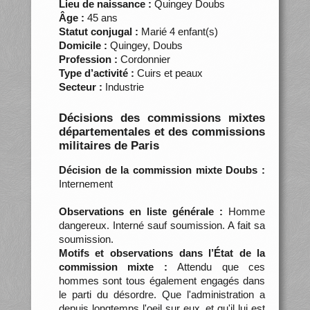
Lieu de naissance :
Quingey Doubs
Âge :
45 ans
Statut conjugal :
Marié 4 enfant(s)
Domicile :
Quingey, Doubs
Profession :
Cordonnier
Type d’activité :
Cuirs et peaux
Secteur :
Industrie
Décisions des commissions mixtes
départementales et des commissions
militaires de Paris
Décision de la commission mixte Doubs :
Internement
Observations en liste générale :
Homme
dangereux. Interné sauf soumission. A fait sa
soumission.
Motifs et observations dans l’État de la
commission mixte :
Attendu que ces
hommes sont tous également engagés dans
le parti du désordre. Que l'administration a
depuis longtemps l'oeil sur eux, et qu'il lui est