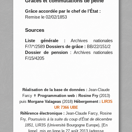
Grâces et commutations de peine
Grâce accordée par le chef de l’État :
Remise le 02/02/1853
Sources
Liste générale :
Archives nationales
F/7/*/2589
Dossiers de grâce :
BB/22/151/2
Dossier de pension
: Archives nationales
F/15/4205
Réalisation de la base de données :
Jean-Claude
Farcy ✝
Programmation web :
Rosine Fry
(2013)
puis
Morgane Valageas
(2018)
Hébergement :
LIR3S
UR 7366 UBE
Référence électronique :
Jean-Claude Farcy, Rosine
Fry,
Poursuivis à la suite du coup d’État de décembre
1851
, LIR3S (Université Bourgogne Europe), [En
ligne], mis en ligne le 27 août 2013 (adresse