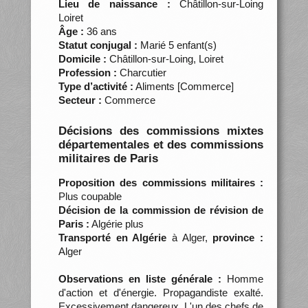
Lieu de naissance :
Châtillon-sur-Loing
Loiret
Âge :
36 ans
Statut conjugal :
Marié 5 enfant(s)
Domicile :
Châtillon-sur-Loing, Loiret
Profession :
Charcutier
Type d’activité :
Aliments [Commerce]
Secteur :
Commerce
Décisions des commissions mixtes
départementales et des commissions
militaires de Paris
Proposition des commissions militaires :
Plus coupable
Décision de la commission de révision de
Paris :
Algérie plus
Transporté en Algérie
à Alger,
province :
Alger
Observations en liste générale :
Homme
d'action et d'énergie. Propagandiste exalté.
Excessivement dangereux. L'un des chefs de