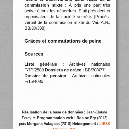
commission mixte :
A pris une part très
active à tous les désordres. Etait président et
organisateur de la société secrète. (Procès-
verbal de la commission mixte du Var, A.N.,
BB/30/398)
Grâces et commutations de peine
Sources
Liste générale :
Archives nationales
F/7/*/2589
Dossiers de grâce :
BB/30/477
Dossier de pension
: Archives nationales
F/15/4099
Réalisation de la base de données :
Jean-Claude
Farcy ✝
Programmation web :
Rosine Fry
(2013)
puis
Morgane Valageas
(2018)
Hébergement :
LIR3S