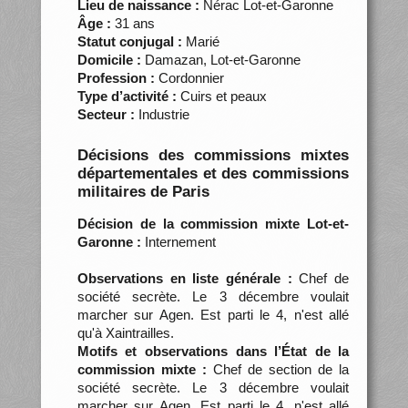
Lieu de naissance :
Nérac Lot-et-Garonne
Âge :
31 ans
Statut conjugal :
Marié
Domicile :
Damazan, Lot-et-Garonne
Profession :
Cordonnier
Type d’activité :
Cuirs et peaux
Secteur :
Industrie
Décisions des commissions mixtes
départementales et des commissions
militaires de Paris
Décision de la commission mixte Lot-et-
Garonne :
Internement
Observations en liste générale :
Chef de
société secrète. Le 3 décembre voulait
marcher sur Agen. Est parti le 4, n'est allé
qu'à Xaintrailles.
Motifs et observations dans l’État de la
commission mixte :
Chef de section de la
société secrète. Le 3 décembre voulait
marcher sur Agen. Est parti le 4, n'est allé