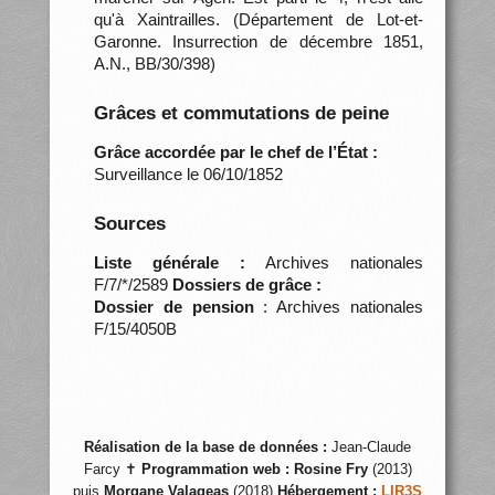
qu'à Xaintrailles. (Département de Lot-et-
Garonne. Insurrection de décembre 1851,
A.N., BB/30/398)
Grâces et commutations de peine
Grâce accordée par le chef de l’État :
Surveillance le 06/10/1852
Sources
Liste générale :
Archives nationales
F/7/*/2589
Dossiers de grâce :
Dossier de pension
: Archives nationales
F/15/4050B
Réalisation de la base de données :
Jean-Claude
Farcy ✝
Programmation web :
Rosine Fry
(2013)
puis
Morgane Valageas
(2018)
Hébergement :
LIR3S