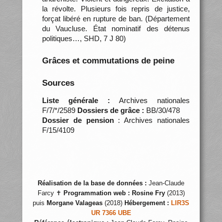
la révolte. Plusieurs fois repris de justice,
forçat libéré en rupture de ban. (Département
du Vaucluse. État nominatif des détenus
politiques…, SHD, 7 J 80)
Grâces et commutations de peine
Sources
Liste générale :
Archives nationales
F/7/*/2589
Dossiers de grâce :
BB/30/478
Dossier de pension
: Archives nationales
F/15/4109
Réalisation de la base de données :
Jean-Claude
Farcy ✝
Programmation web :
Rosine Fry
(2013)
puis
Morgane Valageas
(2018)
Hébergement :
LIR3S
UR 7366 UBE