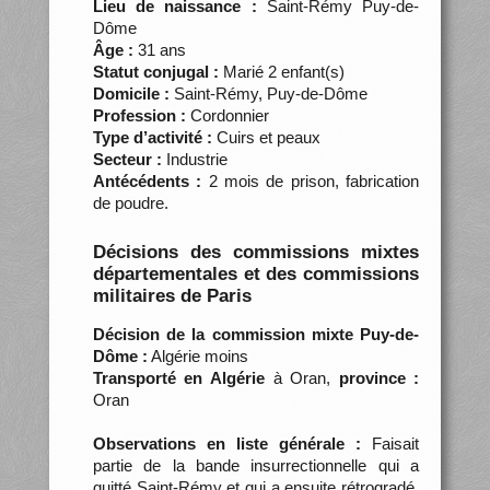
Lieu de naissance :
Saint-Rémy Puy-de-
Dôme
Âge :
31 ans
Statut conjugal :
Marié 2 enfant(s)
Domicile :
Saint-Rémy, Puy-de-Dôme
Profession :
Cordonnier
Type d’activité :
Cuirs et peaux
Secteur :
Industrie
Antécédents :
2 mois de prison, fabrication
de poudre.
Décisions des commissions mixtes
départementales et des commissions
militaires de Paris
Décision de la commission mixte Puy-de-
Dôme :
Algérie moins
Transporté en Algérie
à Oran,
province :
Oran
Observations en liste générale :
Faisait
partie de la bande insurrectionnelle qui a
quitté Saint-Rémy et qui a ensuite rétrogradé.