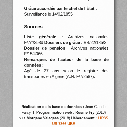
Grâce accordée par le chef de l’État :
Surveillance le 14/02/1855
Sources
Liste générale :
Archives nationales
F/7/*/2589
Dossiers de grâce :
BB/22/185/2
Dossier de pension
: Archives nationales
F/15/4066
Remarques de l’auteur de la base de
données :
Agé de 27 ans selon le registre des
transportés en Algérie (A.N. F/7/2587).
Réalisation de la base de données :
Jean-Claude
Farcy ✝
Programmation web :
Rosine Fry
(2013)
puis
Morgane Valageas
(2018)
Hébergement :
LIR3S
UR 7366 UBE