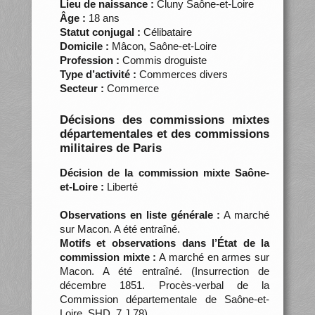
Lieu de naissance :
Cluny Saône-et-Loire
Âge :
18 ans
Statut conjugal :
Célibataire
Domicile :
Mâcon, Saône-et-Loire
Profession :
Commis droguiste
Type d’activité :
Commerces divers
Secteur :
Commerce
Décisions des commissions mixtes
départementales et des commissions
militaires de Paris
Décision de la commission mixte Saône-
et-Loire :
Liberté
Observations en liste générale :
A marché
sur Macon. A été entraîné.
Motifs et observations dans l’État de la
commission mixte :
A marché en armes sur
Macon. A été entraîné. (Insurrection de
décembre 1851. Procès-verbal de la
Commission départementale de Saône-et-
Loire, SHD, 7 J 78)