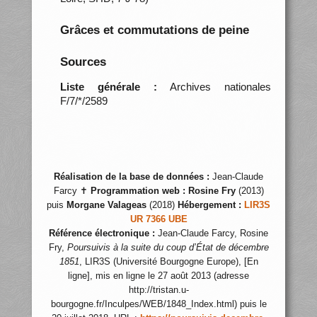
Grâces et commutations de peine
Sources
Liste générale :
Archives nationales
F/7/*/2589
Réalisation de la base de données :
Jean-Claude
Farcy ✝
Programmation web :
Rosine Fry
(2013)
puis
Morgane Valageas
(2018)
Hébergement :
LIR3S
UR 7366 UBE
Référence électronique :
Jean-Claude Farcy, Rosine
Fry,
Poursuivis à la suite du coup d’État de décembre
1851
, LIR3S (Université Bourgogne Europe), [En
ligne], mis en ligne le 27 août 2013 (adresse
http://tristan.u-
bourgogne.fr/Inculpes/WEB/1848_Index.html) puis le