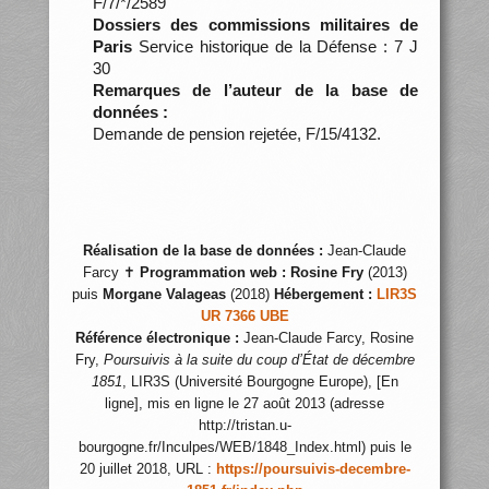
F/7/*/2589
Dossiers des commissions militaires de
Paris
Service historique de la Défense : 7 J
30
Remarques de l’auteur de la base de
données :
Demande de pension rejetée, F/15/4132.
Réalisation de la base de données :
Jean-Claude
Farcy ✝
Programmation web :
Rosine Fry
(2013)
puis
Morgane Valageas
(2018)
Hébergement :
LIR3S
UR 7366 UBE
Référence électronique :
Jean-Claude Farcy, Rosine
Fry,
Poursuivis à la suite du coup d’État de décembre
1851
, LIR3S (Université Bourgogne Europe), [En
ligne], mis en ligne le 27 août 2013 (adresse
http://tristan.u-
bourgogne.fr/Inculpes/WEB/1848_Index.html) puis le
20 juillet 2018, URL :
https://poursuivis-decembre-