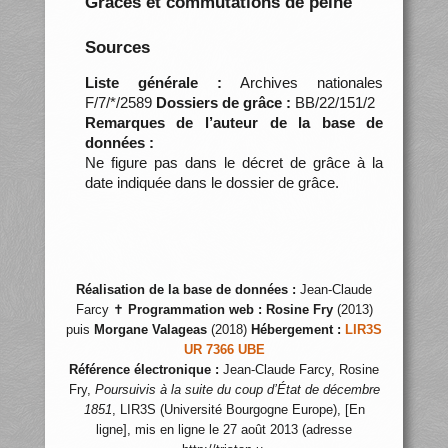
Grâces et commutations de peine
Sources
Liste générale :
Archives nationales
F/7/*/2589
Dossiers de grâce :
BB/22/151/2
Remarques de l’auteur de la base de
données :
Ne figure pas dans le décret de grâce à la
date indiquée dans le dossier de grâce.
Réalisation de la base de données :
Jean-Claude
Farcy ✝
Programmation web :
Rosine Fry
(2013)
puis
Morgane Valageas
(2018)
Hébergement :
LIR3S
UR 7366 UBE
Référence électronique :
Jean-Claude Farcy, Rosine
Fry,
Poursuivis à la suite du coup d’État de décembre
1851
, LIR3S (Université Bourgogne Europe), [En
ligne], mis en ligne le 27 août 2013 (adresse