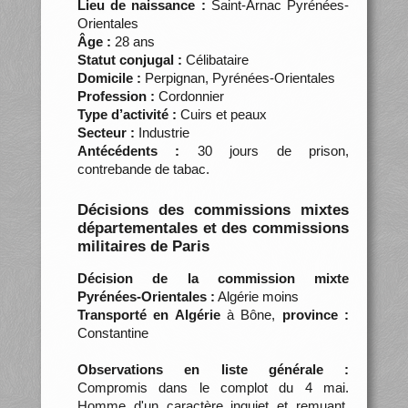
Lieu de naissance :
Saint-Arnac Pyrénées-
Orientales
Âge :
28 ans
Statut conjugal :
Célibataire
Domicile :
Perpignan, Pyrénées-Orientales
Profession :
Cordonnier
Type d’activité :
Cuirs et peaux
Secteur :
Industrie
Antécédents :
30 jours de prison,
contrebande de tabac.
Décisions des commissions mixtes
départementales et des commissions
militaires de Paris
Décision de la commission mixte
Pyrénées-Orientales :
Algérie moins
Transporté en Algérie
à Bône,
province :
Constantine
Observations en liste générale :
Compromis dans le complot du 4 mai.
Homme d'un caractère inquiet et remuant.