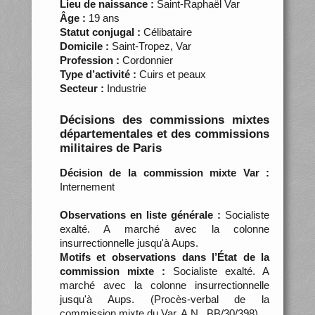
Lieu de naissance :
Saint-Raphaël Var
Âge :
19 ans
Statut conjugal :
Célibataire
Domicile :
Saint-Tropez, Var
Profession :
Cordonnier
Type d’activité :
Cuirs et peaux
Secteur :
Industrie
Décisions des commissions mixtes
départementales et des commissions
militaires de Paris
Décision de la commission mixte Var :
Internement
Observations en liste générale :
Socialiste
exalté. A marché avec la colonne
insurrectionnelle jusqu'à Aups.
Motifs et observations dans l’État de la
commission mixte :
Socialiste exalté. A
marché avec la colonne insurrectionnelle
jusqu'à Aups. (Procès-verbal de la
commission mixte du Var, A.N., BB/30/398)