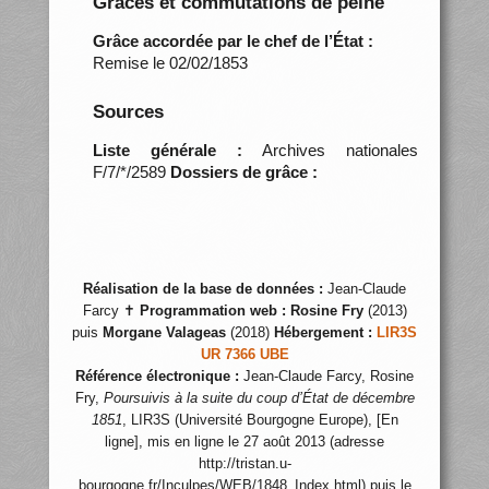
Grâces et commutations de peine
Grâce accordée par le chef de l’État :
Remise le 02/02/1853
Sources
Liste générale :
Archives nationales
F/7/*/2589
Dossiers de grâce :
Réalisation de la base de données :
Jean-Claude
Farcy ✝
Programmation web :
Rosine Fry
(2013)
puis
Morgane Valageas
(2018)
Hébergement :
LIR3S
UR 7366 UBE
Référence électronique :
Jean-Claude Farcy, Rosine
Fry,
Poursuivis à la suite du coup d’État de décembre
1851
, LIR3S (Université Bourgogne Europe), [En
ligne], mis en ligne le 27 août 2013 (adresse
http://tristan.u-
bourgogne.fr/Inculpes/WEB/1848_Index.html) puis le