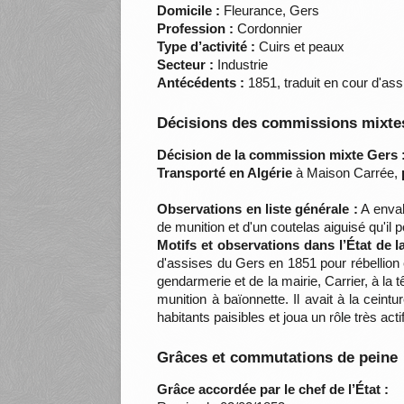
Domicile :
Fleurance, Gers
Profession :
Cordonnier
Type d’activité :
Cuirs et peaux
Secteur :
Industrie
Antécédents :
1851, traduit en cour d'ass
Décisions des commissions mixtes
Décision de la commission mixte Gers 
Transporté en Algérie
à Maison Carrée,
Observations en liste générale :
A envah
de munition et d'un coutelas aiguisé qu'il 
Motifs et observations dans l’État de 
d'assises du Gers en 1851 pour rébellion 
gendarmerie et de la mairie, Carrier, à la 
munition à baïonnette. Il avait à la ceint
habitants paisibles et joua un rôle très a
Grâces et commutations de peine
Grâce accordée par le chef de l’État :