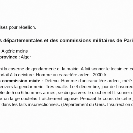
ises pour rébellion.
 départementales et des commissions militaires de Par
:
Algérie moins
province :
Alger
i la caserne de gendarmerie et la mairie. A fait sonner le tocsin e
portait à la ceinture. Homme au caractère ardent. 2000 fr.
la commission mixte :
Détenu. Homme d'un caractère ardent, mêlé à t
envers la gendarmerie. Très exalté. Le 4 décembre, jour de l'insurre
tête de 5 ou 6 hommes armés, se dirigea vers le clocher et fit sonner de
ure un large coutelas fraîchement aiguisé. Pendant le cours de cette
ctif dans les faits insurrectionnels. (Département du Gers. Insurrecti