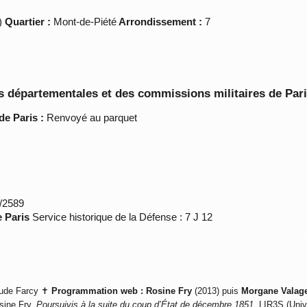
u)
Quartier :
Mont-de-Piété
Arrondissement :
7
 départementales et des commissions militaires de Par
de Paris :
Renvoyé au parquet
*/2589
e Paris
Service historique de la Défense : 7 J 12
ude Farcy ✝
Programmation web :
Rosine Fry
(2013) puis
Morgane Valag
sine Fry,
Poursuivis à la suite du coup d’État de décembre 1851
, LIR3S (Univ