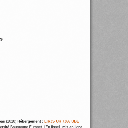
is
eas
(2018)
Hébergement :
LIR3S UR 7366 UBE
ersité Bourgogne Europe), [En ligne], mis en ligne