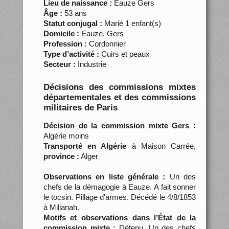
Lieu de naissance :
Eauze Gers
Âge :
53 ans
Statut conjugal :
Marié 1 enfant(s)
Domicile :
Eauze, Gers
Profession :
Cordonnier
Type d’activité :
Cuirs et peaux
Secteur :
Industrie
Décisions des commissions mixtes
départementales et des commissions
militaires de Paris
Décision de la commission mixte Gers :
Algérie moins
Transporté en Algérie
à Maison Carrée,
province :
Alger
Observations en liste générale :
Un des
chefs de la démagogie à Eauze. A fait sonner
le tocsin. Pillage d'armes. Décédé le 4/8/1853
à Milianah.
Motifs et observations dans l’État de la
commission mixte :
Détenu. Un des chefs