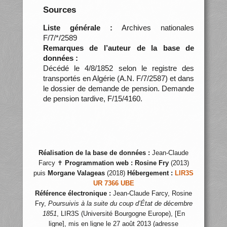
Sources
Liste générale :
Archives nationales
F/7/*/2589
Remarques de l’auteur de la base de
données :
Décédé le 4/8/1852 selon le registre des
transportés en Algérie (A.N. F/7/2587) et dans
le dossier de demande de pension. Demande
de pension tardive, F/15/4160.
Réalisation de la base de données :
Jean-Claude
Farcy ✝
Programmation web :
Rosine Fry
(2013)
puis
Morgane Valageas
(2018)
Hébergement :
LIR3S
UR 7366 UBE
Référence électronique :
Jean-Claude Farcy, Rosine
Fry,
Poursuivis à la suite du coup d’État de décembre
1851
, LIR3S (Université Bourgogne Europe), [En
ligne], mis en ligne le 27 août 2013 (adresse