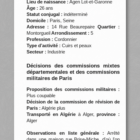
Lieu de naissance :
Agen Lot-et-Garonne
Âge :
26 ans
Statut conjugal :
indéterminé
Domicile :
Paris, Seine
Adresse :
14 Rue Beaurepaire
Quartier :
Montorgueil
Arrondissement :
5
Profession :
Cordonnier
Type d’activité :
Cuirs et peaux
Secteur :
Industrie
Décisions des commissions mixtes
départementales et des commissions
militaires de Paris
Proposition des commissions militaires :
Plus coupable
Décision de la commission de révision de
Paris :
Algérie plus
Transporté en Algérie
à Alger,
province :
Alger
Observations en liste générale :
Arrêté
dans une maison rue Brise-Miche, d'où l'on