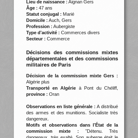
Lieu de naissance :
Aignan Gers
Âge :
47 ans
Statut conjugal :
Marié
Domicile :
Auch, Gers
Profession :
Aubergiste
Type d’activité :
Commerces divers
Secteur :
Commerce
Décisions des commissions mixtes
départementales et des commissions
militaires de Paris
Décision de la commission mixte Gers :
Algérie plus
Transporté en Algérie
à Pont du Chéliff,
province :
Oran
Observations en liste générale :
A distribué
des armes et des munitions. Socialiste très
dangereux.
Motifs et observations dans l’État de la
commission mixte :
"Détenu. Très
dangereux, très exalté. Son auberge était le