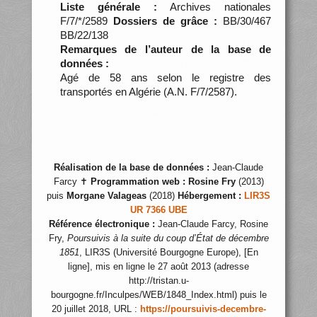
Liste générale :
Archives nationales
F/7/*/2589
Dossiers de grâce :
BB/30/467
BB/22/138
Remarques de l’auteur de la base de
données :
Agé de 58 ans selon le registre des
transportés en Algérie (A.N. F/7/2587).
Réalisation de la base de données :
Jean-Claude
Farcy ✝
Programmation web :
Rosine Fry
(2013)
puis
Morgane Valageas
(2018)
Hébergement :
LIR3S
UR 7366 UBE
Référence électronique :
Jean-Claude Farcy, Rosine
Fry,
Poursuivis à la suite du coup d’État de décembre
1851
, LIR3S (Université Bourgogne Europe), [En
ligne], mis en ligne le 27 août 2013 (adresse
http://tristan.u-
bourgogne.fr/Inculpes/WEB/1848_Index.html) puis le
20 juillet 2018, URL :
https://poursuivis-decembre-