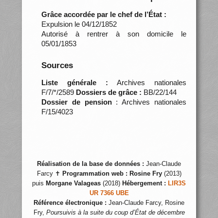
Grâce accordée par le chef de l’État :
Expulsion le 04/12/1852
Autorisé à rentrer à son domicile le
05/01/1853
Sources
Liste générale :
Archives nationales
F/7/*/2589
Dossiers de grâce :
BB/22/144
Dossier de pension
: Archives nationales
F/15/4023
Réalisation de la base de données :
Jean-Claude
Farcy ✝
Programmation web :
Rosine Fry
(2013)
puis
Morgane Valageas
(2018)
Hébergement :
LIR3S
UR 7366 UBE
Référence électronique :
Jean-Claude Farcy, Rosine
Fry,
Poursuivis à la suite du coup d’État de décembre