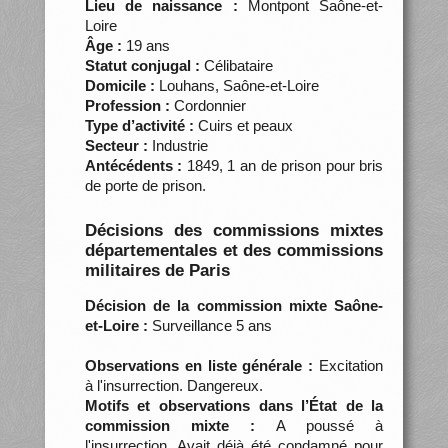
Lieu de naissance :
Montpont Saône-et-
Loire
Âge :
19 ans
Statut conjugal :
Célibataire
Domicile :
Louhans, Saône-et-Loire
Profession :
Cordonnier
Type d’activité :
Cuirs et peaux
Secteur :
Industrie
Antécédents :
1849, 1 an de prison pour bris
de porte de prison.
Décisions des commissions mixtes
départementales et des commissions
militaires de Paris
Décision de la commission mixte Saône-
et-Loire :
Surveillance 5 ans
Observations en liste générale :
Excitation
à l'insurrection. Dangereux.
Motifs et observations dans l’État de la
commission mixte :
A poussé à
l'insurrection. Avait déjà été condamné pour