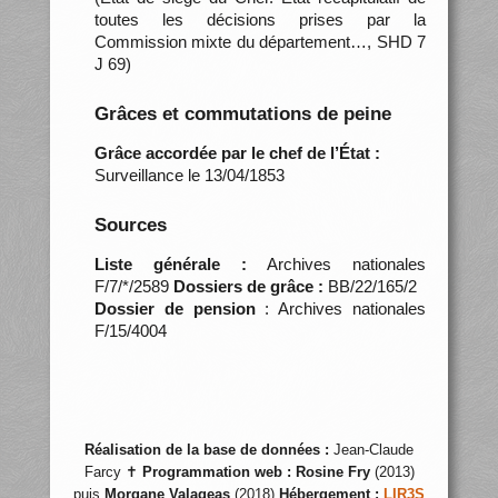
toutes les décisions prises par la
Commission mixte du département…, SHD 7
J 69)
Grâces et commutations de peine
Grâce accordée par le chef de l’État :
Surveillance le 13/04/1853
Sources
Liste générale :
Archives nationales
F/7/*/2589
Dossiers de grâce :
BB/22/165/2
Dossier de pension
: Archives nationales
F/15/4004
Réalisation de la base de données :
Jean-Claude
Farcy ✝
Programmation web :
Rosine Fry
(2013)
puis
Morgane Valageas
(2018)
Hébergement :
LIR3S