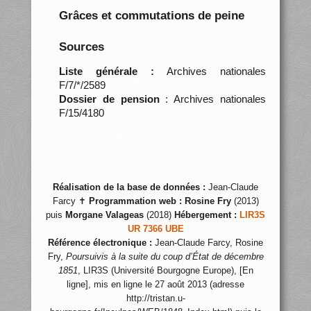
Grâces et commutations de peine
Sources
Liste générale :
Archives nationales
F/7/*/2589
Dossier de pension
: Archives nationales
F/15/4180
Réalisation de la base de données :
Jean-Claude
Farcy ✝
Programmation web :
Rosine Fry
(2013)
puis
Morgane Valageas
(2018)
Hébergement :
LIR3S
UR 7366 UBE
Référence électronique :
Jean-Claude Farcy, Rosine
Fry,
Poursuivis à la suite du coup d’État de décembre
1851
, LIR3S (Université Bourgogne Europe), [En
ligne], mis en ligne le 27 août 2013 (adresse
http://tristan.u-