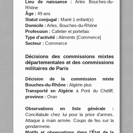
Lieu de naissance :
Arles Bouches-du-
Rhône
Âge :
49 ans
Statut conjugal :
Marié 1 enfant(s)
Domicile :
Arles, Bouches-du-Rhône
Profession :
Cafetier et portefaix
Type d’activité :
Aliments [Commerce]
Secteur :
Commerce
Décisions des commissions mixtes
départementales et des commissions
militaires de Paris
Décision de la commission mixte
Bouches-du-Rhône :
Algérie plus
Transporté en Algérie
à Pont du Chéliff,
province :
Oran
Observations en liste générale :
Conciliabule chez lui pour la prise d'armes.
Attaque à main armée. Coups de feu sur la
gendarmerie.
Motifs et observations dans l’État de la