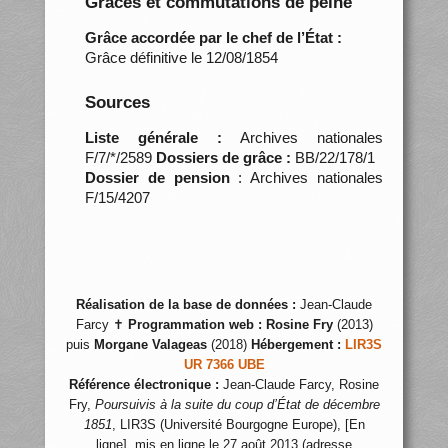
Grâces et commutations de peine
Grâce accordée par le chef de l’État :
Grâce définitive le 12/08/1854
Sources
Liste générale :
Archives nationales
F/7/*/2589
Dossiers de grâce :
BB/22/178/1
Dossier de pension
: Archives nationales
F/15/4207
Réalisation de la base de données :
Jean-Claude
Farcy ✝
Programmation web :
Rosine Fry
(2013)
puis
Morgane Valageas
(2018)
Hébergement :
LIR3S
UR 7366 UBE
Référence électronique :
Jean-Claude Farcy, Rosine
Fry,
Poursuivis à la suite du coup d’État de décembre
1851
, LIR3S (Université Bourgogne Europe), [En
ligne], mis en ligne le 27 août 2013 (adresse