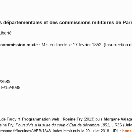
 départementales et des commissions militaires de Par
iberté
a commission mixte :
Mis en liberté le 17 février 1852. (Insurrection 
*/2589
s F/15/4098
ude Farcy ✝
Programmation web :
Rosine Fry
(2013) puis
Morgane Valag
sine Fry,
Poursuivis à la suite du coup d’État de décembre 1851
, LIR3S (Univ
ourgogne.fr/Inculpes/WEB/1848_Index.html) puis le 20 juillet 2018, URL :
https