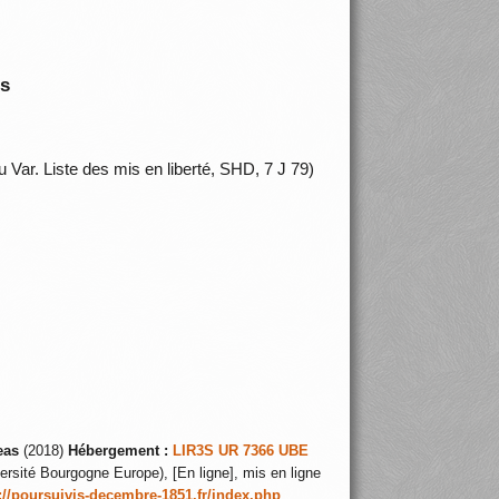
is
du Var. Liste des mis en liberté, SHD, 7 J 79)
eas
(2018)
Hébergement :
LIR3S UR 7366 UBE
ersité Bourgogne Europe), [En ligne], mis en ligne
://poursuivis-decembre-1851.fr/index.php