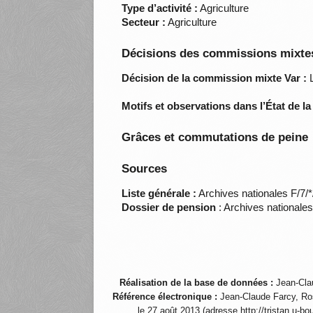
Type d’activité :
Agriculture
Secteur :
Agriculture
Décisions des commissions mixtes
Décision de la commission mixte Var :
L
Motifs et observations dans l’État de l
Grâces et commutations de peine
Sources
Liste générale :
Archives nationales F/7/
Dossier de pension
: Archives nationale
Réalisation de la base de données :
Jean-Cla
Référence électronique :
Jean-Claude Farcy, Ro
le 27 août 2013 (adresse http://tristan.u-b