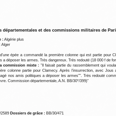
 départementales et des commissions militaires de Par
 :
Algérie plus
:
Alger
'une épée a commandé la première colonne qui est partie pour Cla
es a déposer les armes. Très dangereux. Très redouté (18 000 f de for
la commission mixte :
"Il faisait partie du rassemblement qui voula
re colonne partie pour Clamecy. Après l'insurrection, avec Jous a
ngagé nos amis politiques a déposer les armes"". Très redouté comme
Nièvre. Commission départementale, A.N. BB/30*/399)"
*/2589
Dossiers de grâce :
BB/30/471