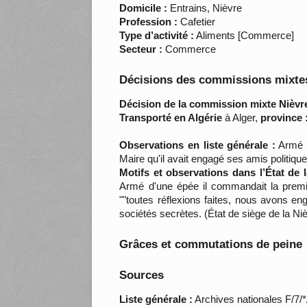
Domicile :
Entrains, Nièvre
Profession :
Cafetier
Type d’activité :
Aliments [Commerce]
Secteur :
Commerce
Décisions des commissions mixtes
Décision de la commission mixte Nièvre
Transporté en Algérie
à Alger,
province 
Observations en liste générale :
Armé d
Maire qu'il avait engagé ses amis politiqu
Motifs et observations dans l’État de 
Armé d'une épée il commandait la premiè
""toutes réflexions faites, nous avons e
sociétés secrètes. (État de siège de la 
Grâces et commutations de peine
Sources
Liste générale :
Archives nationales F/7/