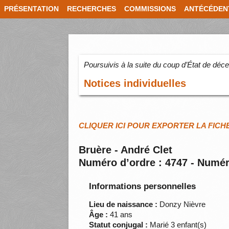
PRÉSENTATION
RECHERCHES
COMMISSIONS
ANTÉCÉDEN
Poursuivis à la suite du coup d’État de dé
Notices individuelles
CLIQUER ICI POUR EXPORTER LA FICH
Bruère - André Clet
Numéro d’ordre : 4747 - Numér
Informations personnelles
Lieu de naissance :
Donzy Nièvre
Âge :
41 ans
Statut conjugal :
Marié 3 enfant(s)