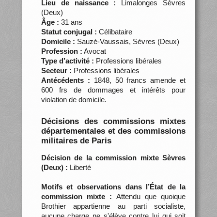
Lieu de naissance :
Limalonges Sèvres
(Deux)
Âge :
31 ans
Statut conjugal :
Célibataire
Domicile :
Sauzé-Vaussais, Sèvres (Deux)
Profession :
Avocat
Type d’activité :
Professions libérales
Secteur :
Professions libérales
Antécédents :
1848, 50 francs amende et
600 frs de dommages et intérêts pour
violation de domicile.
Décisions des commissions mixtes
départementales et des commissions
militaires de Paris
Décision de la commission mixte Sèvres
(Deux) :
Liberté
Motifs et observations dans l’État de la
commission mixte :
Attendu que quoique
Brothier appartienne au parti socialiste,
aucune charge ne s'élève contre lui qui soit