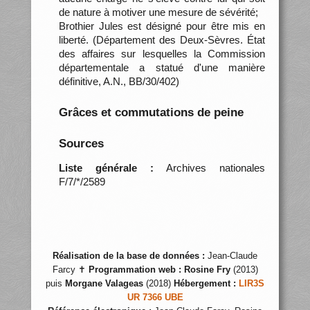
de nature à motiver une mesure de sévérité;
Brothier Jules est désigné pour être mis en
liberté. (Département des Deux-Sèvres. État
des affaires sur lesquelles la Commission
départementale a statué d'une manière
définitive, A.N., BB/30/402)
Grâces et commutations de peine
Sources
Liste générale :
Archives nationales
F/7/*/2589
Réalisation de la base de données :
Jean-Claude
Farcy ✝
Programmation web :
Rosine Fry
(2013)
puis
Morgane Valageas
(2018)
Hébergement :
LIR3S
UR 7366 UBE