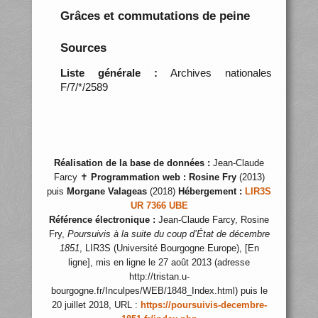
Grâces et commutations de peine
Sources
Liste générale :
Archives nationales
F/7/*/2589
Réalisation de la base de données :
Jean-Claude
Farcy ✝
Programmation web :
Rosine Fry
(2013)
puis
Morgane Valageas
(2018)
Hébergement :
LIR3S
UR 7366 UBE
Référence électronique :
Jean-Claude Farcy, Rosine
Fry,
Poursuivis à la suite du coup d’État de décembre
1851
, LIR3S (Université Bourgogne Europe), [En
ligne], mis en ligne le 27 août 2013 (adresse
http://tristan.u-
bourgogne.fr/Inculpes/WEB/1848_Index.html) puis le
20 juillet 2018, URL :
https://poursuivis-decembre-