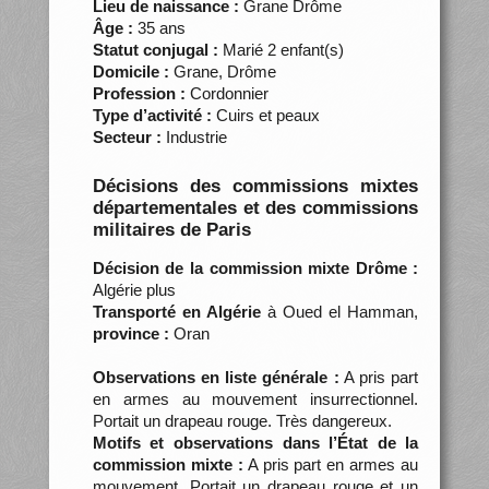
Lieu de naissance :
Grane Drôme
Âge :
35 ans
Statut conjugal :
Marié 2 enfant(s)
Domicile :
Grane, Drôme
Profession :
Cordonnier
Type d’activité :
Cuirs et peaux
Secteur :
Industrie
Décisions des commissions mixtes
départementales et des commissions
militaires de Paris
Décision de la commission mixte Drôme :
Algérie plus
Transporté en Algérie
à Oued el Hamman,
province :
Oran
Observations en liste générale :
A pris part
en armes au mouvement insurrectionnel.
Portait un drapeau rouge. Très dangereux.
Motifs et observations dans l’État de la
commission mixte :
A pris part en armes au
mouvement. Portait un drapeau rouge et un