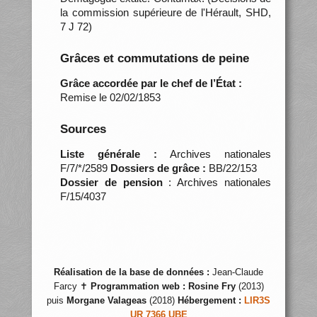
la commission supérieure de l'Hérault, SHD,
7 J 72)
Grâces et commutations de peine
Grâce accordée par le chef de l’État :
Remise le 02/02/1853
Sources
Liste générale :
Archives nationales
F/7/*/2589
Dossiers de grâce :
BB/22/153
Dossier de pension
: Archives nationales
F/15/4037
Réalisation de la base de données :
Jean-Claude
Farcy ✝
Programmation web :
Rosine Fry
(2013)
puis
Morgane Valageas
(2018)
Hébergement :
LIR3S
UR 7366 UBE