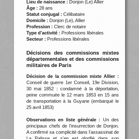
Lieu de naissance :
Donjon (Le) Allier
Âge :
28 ans
Statut conjugal :
Célibataire
Domicile :
Donjon (Le), Allier
Profession :
Clerc de notaire
Type d’activité :
Professions libérales
Secteur :
Professions libérales
Décisions des commissions mixtes
départementales et des commissions
militaires de Paris
Décision de la commission mixte Allier :
Conseil de guerre 1er Conseil, 19e Division,
30 mai 1852 : condamné à la déportation,
peine commuée le 12 mars 1853 en 15 ans
de transportation à la Guyane (embarqué le
25 avril 1853)
Observations en liste générale :
Un des
principaux chefs de l'insurrection de Donjon.
A confirmé sa complicité dans l'assassinat de
La Palisse et s'en est glorifié dans son