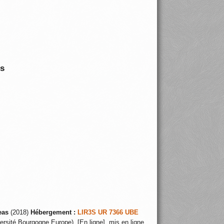
is
eas
(2018)
Hébergement :
LIR3S UR 7366 UBE
ersité Bourgogne Europe), [En ligne], mis en ligne