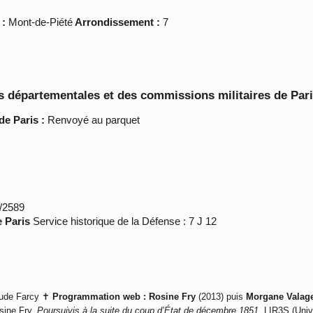
 :
Mont-de-Piété
Arrondissement :
7
 départementales et des commissions militaires de Par
de Paris :
Renvoyé au parquet
*/2589
e Paris
Service historique de la Défense : 7 J 12
ude Farcy ✝
Programmation web :
Rosine Fry
(2013) puis
Morgane Valag
sine Fry,
Poursuivis à la suite du coup d’État de décembre 1851
, LIR3S (Univ