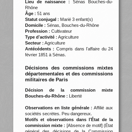
Lieu de naissance :
Sénas Bouches-du-
Rhône
Âge :
51 ans
Statut conjugal :
Marié 3 enfant(s)
Domicile :
Sénas, Bouches-du-Rhône
Profession :
Cultivateur
Type d’activité :
Agriculture
Secteur :
Agriculture
Antécédents :
Compris dans l'affaire du 24
février 1851 à Sénas.
Décisions des commissions mixtes
départementales et des commissions
militaires de Paris
Décision de la commission mixte
Bouches-du-Rhône :
Liberté
Observations en liste générale :
Affilié aux
sociétés secrètes. Peu dangereux.
Motifs et observations dans l’État de la
commission mixte :
[Absence de motif] (État
général des décisions de la Commission