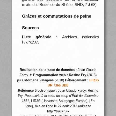
mixte des Bouches-du-Rhône, SHD, 7 J 68)
Grâces et commutations de peine
Sources
Liste générale :
Archives nationales
F/7/*/2589
Réalisation de la base de données :
Jean-Claude
Farcy ✝
Programmation web :
Rosine Fry
(2013)
puis
Morgane Valageas
(2018)
Hébergement :
LIR3S
UR 7366 UBE
Référence électronique :
Jean-Claude Farcy, Rosine
Fry,
Poursuivis à la suite du coup d’État de décembre
1851
, LIR3S (Université Bourgogne Europe), [En
ligne], mis en ligne le 27 août 2013 (adresse
http://tristan.u-