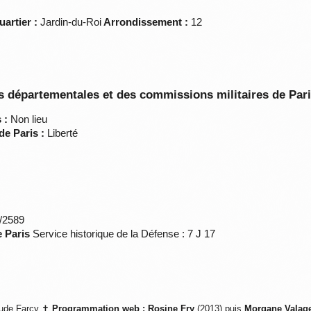
uartier :
Jardin-du-Roi
Arrondissement :
12
 départementales et des commissions militaires de Par
 :
Non lieu
de Paris :
Liberté
*/2589
e Paris
Service historique de la Défense : 7 J 17
ude Farcy ✝
Programmation web :
Rosine Fry
(2013) puis
Morgane Valag