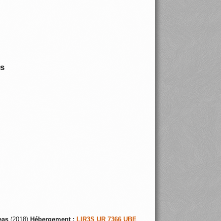
is
eas
(2018)
Hébergement :
LIR3S UR 7366 UBE