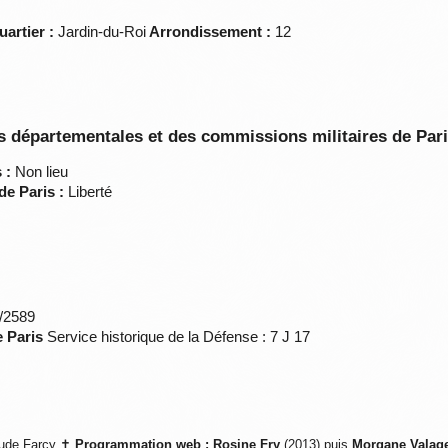
uartier :
Jardin-du-Roi
Arrondissement :
12
 départementales et des commissions militaires de Par
 :
Non lieu
de Paris :
Liberté
*/2589
e Paris
Service historique de la Défense : 7 J 17
ude Farcy ✝
Programmation web :
Rosine Fry
(2013) puis
Morgane Valag