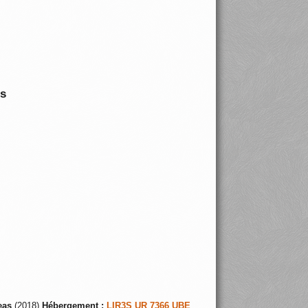
is
eas
(2018)
Hébergement :
LIR3S UR 7366 UBE