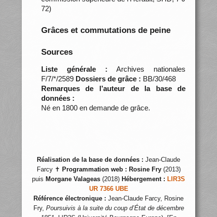
72)
Grâces et commutations de peine
Sources
Liste générale :
Archives nationales
F/7/*/2589
Dossiers de grâce :
BB/30/468
Remarques de l’auteur de la base de
données :
Né en 1800 en demande de grâce.
Réalisation de la base de données :
Jean-Claude
Farcy ✝
Programmation web :
Rosine Fry
(2013)
puis
Morgane Valageas
(2018)
Hébergement :
LIR3S
UR 7366 UBE
Référence électronique :
Jean-Claude Farcy, Rosine
Fry,
Poursuivis à la suite du coup d’État de décembre