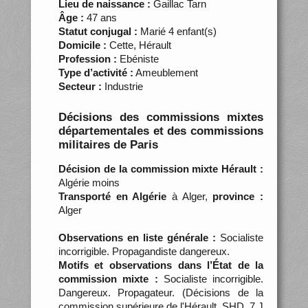
Lieu de naissance :
Gaillac Tarn
Âge :
47 ans
Statut conjugal :
Marié 4 enfant(s)
Domicile :
Cette, Hérault
Profession :
Ebéniste
Type d’activité :
Ameublement
Secteur :
Industrie
Décisions des commissions mixtes
départementales et des commissions
militaires de Paris
Décision de la commission mixte Hérault :
Algérie moins
Transporté en Algérie
à Alger,
province :
Alger
Observations en liste générale :
Socialiste
incorrigible. Propagandiste dangereux.
Motifs et observations dans l’État de la
commission mixte :
Socialiste incorrigible.
Dangereux. Propagateur. (Décisions de la
commission supérieure de l'Hérault, SHD, 7 J