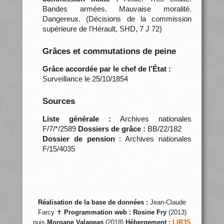
Bandes armées. Mauvaise moralité.
Dangereux. (Décisions de la commission
supérieure de l'Hérault, SHD, 7 J 72)
Grâces et commutations de peine
Grâce accordée par le chef de l’État :
Surveillance le 25/10/1854
Sources
Liste générale :
Archives nationales
F/7/*/2589
Dossiers de grâce :
BB/22/182
Dossier de pension
: Archives nationales
F/15/4035
Réalisation de la base de données :
Jean-Claude
Farcy ✝
Programmation web :
Rosine Fry
(2013)
puis
Morgane Valageas
(2018)
Hébergement :
LIR3S