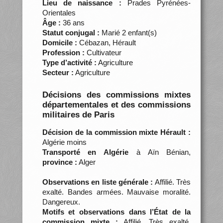
Lieu de naissance :
Prades Pyrénées-
Orientales
Âge :
36 ans
Statut conjugal :
Marié 2 enfant(s)
Domicile :
Cébazan, Hérault
Profession :
Cultivateur
Type d’activité :
Agriculture
Secteur :
Agriculture
Décisions des commissions mixtes
départementales et des commissions
militaires de Paris
Décision de la commission mixte Hérault :
Algérie moins
Transporté en Algérie
à Aïn Bénian,
province :
Alger
Observations en liste générale :
Affilié. Très
exalté. Bandes armées. Mauvaise moralité.
Dangereux.
Motifs et observations dans l’État de la
commission mixte :
Affilié. Très exalté.