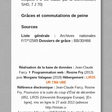
SHD, 7 J 70)
Grâces et commutations de peine
Sources
Liste générale :
Archives nationales
F/7/*/2589
Dossiers de grâce :
BB/30/466
Réalisation de la base de données :
Jean-Claude
Farcy ✝
Programmation web :
Rosine Fry
(2013)
puis
Morgane Valageas
(2018)
Hébergement :
LIR3S
UR 7366 UBE
Référence électronique :
Jean-Claude Farcy, Rosine
Fry,
Poursuivis à la suite du coup d’État de décembre
1851
, LIR3S (Université Bourgogne Europe), [En
ligne], mis en ligne le 27 août 2013 (adresse
http://tristan.u-