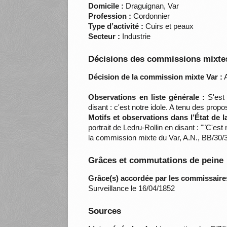
Domicile :
Draguignan, Var
Profession :
Cordonnier
Type d’activité :
Cuirs et peaux
Secteur :
Industrie
Décisions des commissions mixtes
Décision de la commission mixte Var :
A
Observations en liste générale :
S'est 
disant : c'est notre idole. A tenu des prop
Motifs et observations dans l’État de 
portrait de Ledru-Rollin en disant : ""C'es
la commission mixte du Var, A.N., BB/30/
Grâces et commutations de peine
Grâce(s) accordée par les commissaire
Surveillance le 16/04/1852
Sources