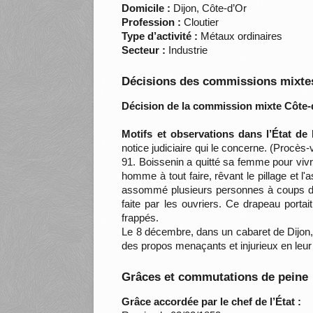
Domicile :
Dijon, Côte-d’Or
Profession :
Cloutier
Type d’activité :
Métaux ordinaires
Secteur :
Industrie
Décisions des commissions mixtes
Décision de la commission mixte Côte-
Motifs et observations dans l’État de
notice judiciaire qui le concerne. (Procès
91. Boissenin a quitté sa femme pour vi
homme à tout faire, rêvant le pillage et l'
assommé plusieurs personnes à coups de bou
faite par les ouvriers. Ce drapeau portai
frappés.
Le 8 décembre, dans un cabaret de Dijon, l
des propos menaçants et injurieux en leur e
Grâces et commutations de peine
Grâce accordée par le chef de l’État :