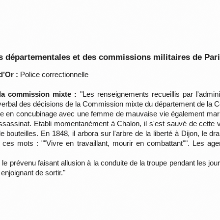
 départementales et des commissions militaires de Par
d’Or :
Police correctionnelle
 la commission mixte :
"Les renseignements recueillis par l'admini
-verbal des décisions de la Commission mixte du département de la Cô
vre en concubinage avec une femme de mauvaise vie également mariée
assassinat. Etabli momentanément à Chalon, il s'est sauvé de cette vil
teilles. En 1848, il arbora sur l'arbre de la liberté à Dijon, le dr
t ces mots : ""Vivre en travaillant, mourir en combattant"". Les agen
e prévenu faisant allusion à la conduite de la troupe pendant les jo
njoignant de sortir."