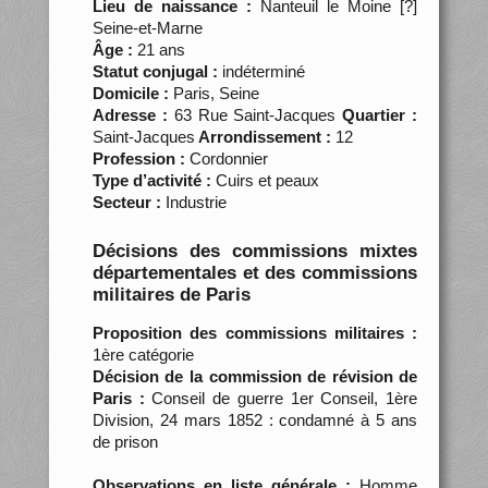
Lieu de naissance :
Nanteuil le Moine [?]
Seine-et-Marne
Âge :
21 ans
Statut conjugal :
indéterminé
Domicile :
Paris, Seine
Adresse :
63 Rue Saint-Jacques
Quartier :
Saint-Jacques
Arrondissement :
12
Profession :
Cordonnier
Type d’activité :
Cuirs et peaux
Secteur :
Industrie
Décisions des commissions mixtes
départementales et des commissions
militaires de Paris
Proposition des commissions militaires :
1ère catégorie
Décision de la commission de révision de
Paris :
Conseil de guerre 1er Conseil, 1ère
Division, 24 mars 1852 : condamné à 5 ans
de prison
Observations en liste générale :
Homme